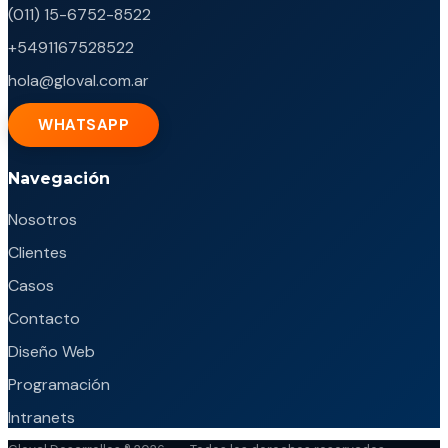
(011) 15-6752-8522
+5491167528522
hola@gloval.com.ar
WHATSAPP
Navegación
Nosotros
Clientes
Casos
Contacto
Diseño Web
Programación
Intranets